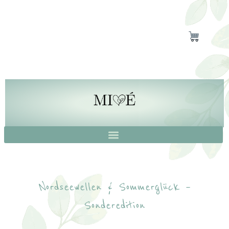
Nordseewellen & Sommerglück –
Sonderedition