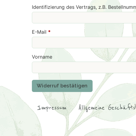
Identifizierung des Vertrags, z.B. Bestellnu
E-Mail
*
E-
Vorname
Mail
(wiederholen)
*
Widerruf bestätigen
Impressum
Allgemeine Geschäfts