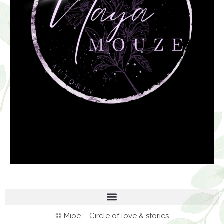
© Mioé – Circle of love & stories