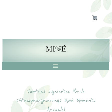
Neutral signiertes Buch
(Stempelsignierung) Mioé Moments
Auswahl