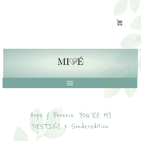
Hope & Phoenix: YOU´RE MY
DESTINY 3 Sonderedition