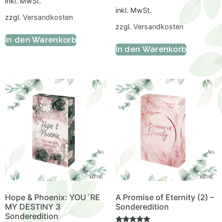
inkl. MwSt.
inkl. MwSt.
zzgl.
Versandkosten
zzgl.
Versandkosten
In den Warenkorb
In den Warenkorb
Hope & Phoenix: YOU´RE
A Promise of Eternity (2) –
MY DESTINY 3
Sonderedition
Sonderedition