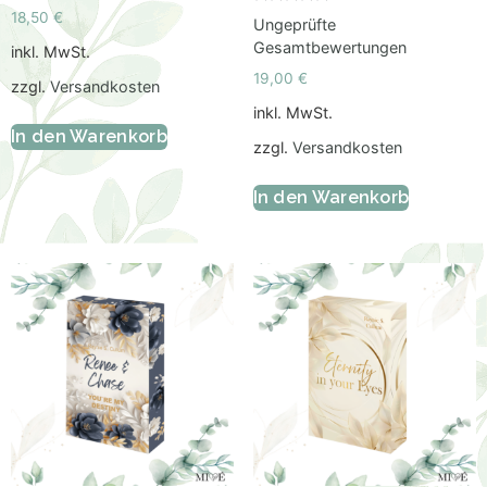
Bewertet
18,50
€
Ungeprüfte
mit
5.00
Gesamtbewertungen
inkl. MwSt.
von 5
19,00
€
zzgl.
Versandkosten
inkl. MwSt.
In den Warenkorb
zzgl.
Versandkosten
In den Warenkorb