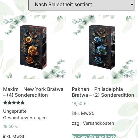
Maxim – New York Bratwa
Pakhan – Philadelphia
– (4) Sonderedition
Bratwa – (2) Sonderedition
18,50
€
Bewertet
Ungeprüfte
mit
inkl. MwSt.
5.00
Gesamtbewertungen
von 5
zzgl.
Versandkosten
18,50
€
inkl. MwSt.
In den Warenkorb