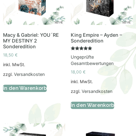
Macy & Gabriel: YOU´RE
King Empire – Ayden –
MY DESTINY 2
Sonderedition
Sonderedition
Bewertet
18,50
€
Ungeprüfte
mit
5.00
Gesamtbewertungen
inkl. MwSt.
von 5
18,00
€
zzgl.
Versandkosten
inkl. MwSt.
In den Warenkorb
zzgl.
Versandkosten
In den Warenkorb