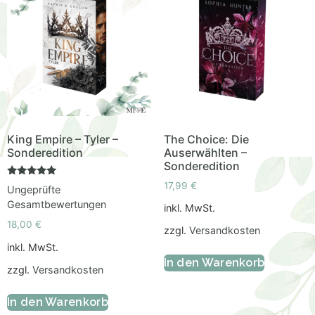
King Empire – Tyler –
The Choice: Die
Sonderedition
Auserwählten –
Sonderedition
Bewertet
17,99
€
Ungeprüfte
mit
5.00
Gesamtbewertungen
inkl. MwSt.
von 5
18,00
€
zzgl.
Versandkosten
inkl. MwSt.
In den Warenkorb
zzgl.
Versandkosten
In den Warenkorb