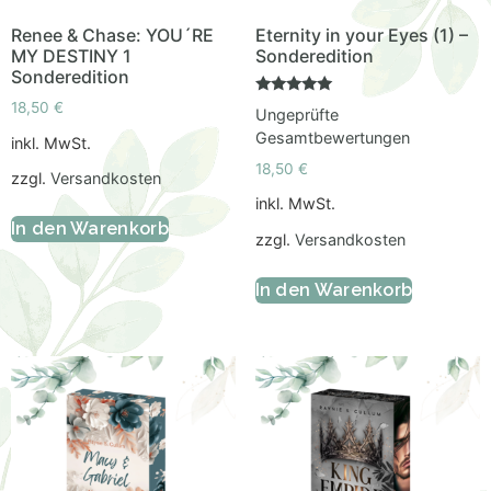
Renee & Chase: YOU´RE
Eternity in your Eyes (1) –
MY DESTINY 1
Sonderedition
Sonderedition
Bewertet
18,50
€
Ungeprüfte
mit
5.00
Gesamtbewertungen
inkl. MwSt.
von 5
18,50
€
zzgl.
Versandkosten
inkl. MwSt.
In den Warenkorb
zzgl.
Versandkosten
In den Warenkorb