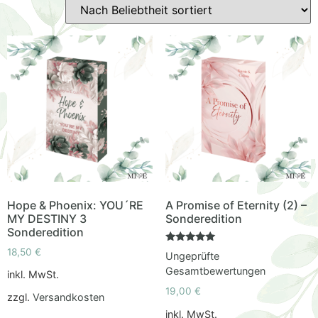
Hope & Phoenix: YOU´RE
A Promise of Eternity (2) –
MY DESTINY 3
Sonderedition
Sonderedition
Bewertet
18,50
€
Ungeprüfte
mit
5.00
Gesamtbewertungen
inkl. MwSt.
von 5
19,00
€
zzgl.
Versandkosten
inkl. MwSt.