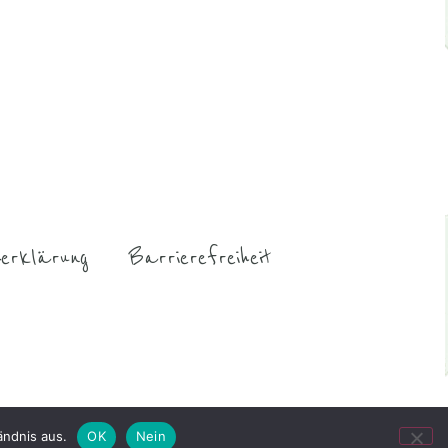
erklärung
Barrierefreiheit
ändnis aus.
OK
Nein