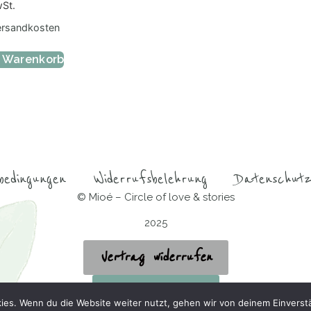
wSt.
ersandkosten
n Warenkorb
bedingungen
Widerrufsbelehrung
Datenschutz
© Mioé – Circle of love & stories
2025
Vertrag widerrufen
BookStyler Farbschnitte
ies. Wenn du die Website weiter nutzt, gehen wir von deinem Einverst