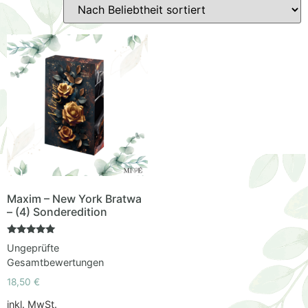
Maxim – New York Bratwa
– (4) Sonderedition
Bewertet
Ungeprüfte
mit
5.00
Gesamtbewertungen
von 5
18,50
€
inkl. MwSt.